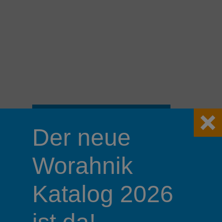
Worahnik Kundenservice
Der neue
Bestes Kundenservice hat bei uns höchste
Priorität. In der Logistik beginnt das mit einer
umfangreichen Lagerhaltung und setzt sich
Worahnik
über eine zuverlässige und
kundenfreundliche Zustellung fort.
Katalog 2026