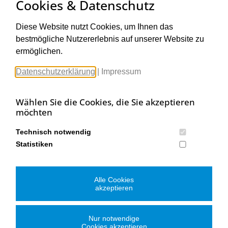
Cookies & Datenschutz
Spenglerartikel
Industriestraße 90, Köttlach
A-2640 Gloggnitz
Diese Website nutzt Cookies, um Ihnen das
T:
02662 / 431 31
bestmögliche Nutzererlebnis auf unserer Website zu
E-Mail senden
ermöglichen.
Filiale Wien
Michael Worahnik GmbH
Datenschutzerklärung
|
Impressum
Spenglerartikel
Birostraße 29
A-1230 Wien
Wählen Sie die Cookies, die Sie akzeptieren
möchten
T:
01 / 905 13 91
E-Mail senden
Filiale Graz
Technisch notwendig
Statistiken
Michael Worahnik GmbH
Spenglerartikel
Gradnerstraße 119
A-8054 Graz
Alle Cookies
akzeptieren
T:
0316 / 931 245
E-Mail senden
Nur notwendige
Cookies akzeptieren