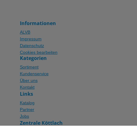
Informationen
ALVB
Impressum
Datenschutz
Cookies bearbeiten
Kategorien
Sortiment
Kundenservice
Über uns
Kontakt
Links
Katalog
Partner
Jobs
Zentrale Köttlach
Michael Worahnik GmbH