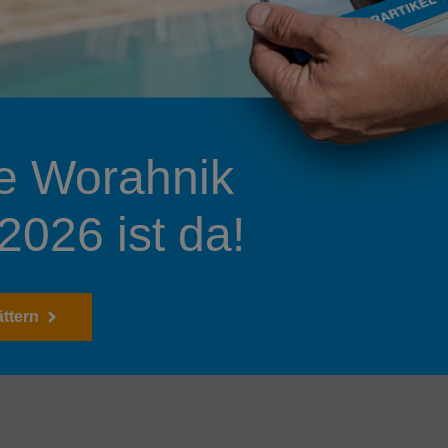
e Worahnik
2026 ist da!
ättern