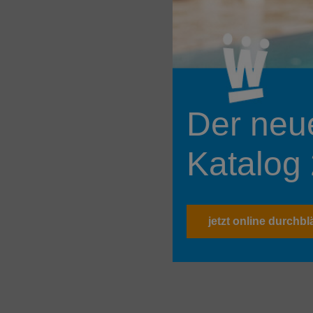
Der neu
Katalog 
jetzt online durchbl