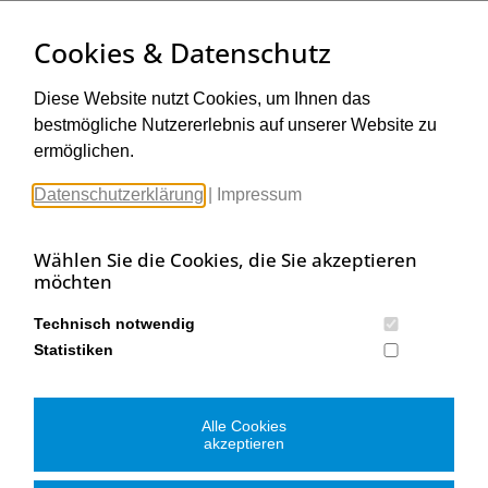
Michael Worahnik GmbH
Cookies & Datenschutz
Spenglerartikel
Industriestraße 90, Köttlach
A-2640 Gloggnitz
Diese Website nutzt Cookies, um Ihnen das
T:
02662 / 431 31
bestmögliche Nutzererlebnis auf unserer Website zu
E-Mail senden
ermöglichen.
Filiale Wien
Michael Worahnik GmbH
Datenschutzerklärung
|
Impressum
Spenglerartikel
Birostraße 29
A-1230 Wien
Wählen Sie die Cookies, die Sie akzeptieren
möchten
T:
01 / 905 13 91
E-Mail senden
Filiale Graz
Technisch notwendig
Statistiken
Michael Worahnik GmbH
Spenglerartikel
Gradnerstraße 119
A-8054 Graz
Alle Cookies
akzeptieren
T:
0316 / 931 245
E-Mail senden